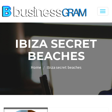
Togg
navig
IBIZA SECRET
BEACHES
Home
Ibiza secret beaches