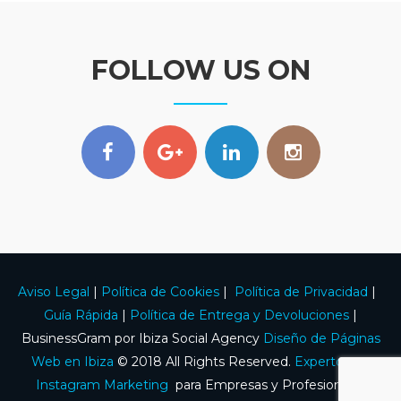
FOLLOW US ON
Aviso Legal
|
Política de Cookies
|
Política de Privacidad
|
Guía Rápida
|
Política de Entrega y Devoluciones
|
BusinessGram por Ibiza Social Agency
Diseño de Páginas
Web en Ibiza
© 2018 All Rights Reserved.
Expertos en
Instagram Marketing
para Empresas y Profesionales