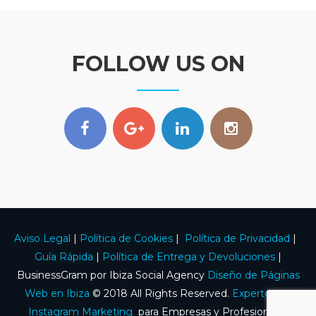
FOLLOW US ON
Aviso Legal
|
Política de Cookies
|
Política de Privacidad
|
Guía Rápida
|
Política de Entrega y Devoluciones
|
BusinessGram por Ibiza Social Agency
Diseño de Páginas
Web en Ibiza
© 2018 All Rights Reserved.
Expertos en
Instagram Marketing
para Empresas y Profesionales