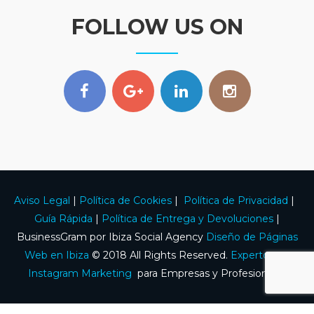
FOLLOW US ON
Aviso Legal
|
Política de Cookies
|
Política de Privacidad
|
Guía Rápida
|
Política de Entrega y Devoluciones
|
BusinessGram por Ibiza Social Agency
Diseño de Páginas
Web en Ibiza
© 2018 All Rights Reserved.
Expertos en
Instagram Marketing
para Empresas y Profesionales